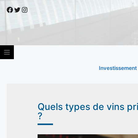
Skip
Facebook
Twitter
Instagram
to
content
Investissement
Quels types de vins pri
?