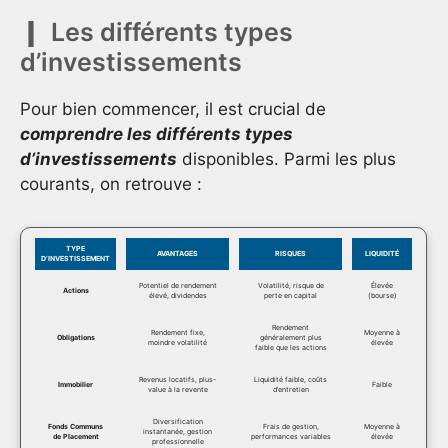
Les différents types
d’investissements
Pour bien commencer, il est crucial de
comprendre les différents types
d’investissements
disponibles. Parmi les plus
courants, on retrouve :
TYPE
AVANTAGES
RISQUES
LIQUIDITÉ
D’INVESTISSEMENT
Potentiel de rendement
Volatilité, risque de
Élevée
Actions
élevé, dividendes
perte en capital
(bourse)
Rendement
Rendement fixe,
Moyenne à
Obligations
généralement plus
moindre volatilité
élevée
faible que les actions
Revenus locatifs, plus-
Liquidité faible, coûts
Immobilier
Faible
value à la revente
d’entretien
Diversification
Fonds Communs
Frais de gestion,
Moyenne à
instantanée, gestion
de Placement
performances variables
élevée
professionnelle