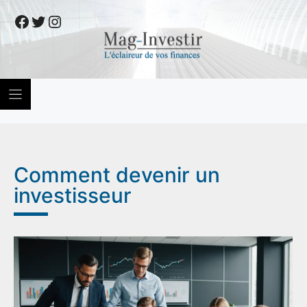
Skip
Facebook
Twitter
Instagram
to
content
Comment devenir un
investisseur