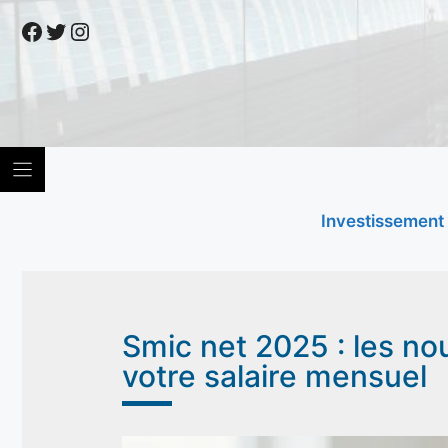
Skip
Facebook
Twitter
Instagram
to
content
Investissement
Smic net 2025 : les no
votre salaire mensuel