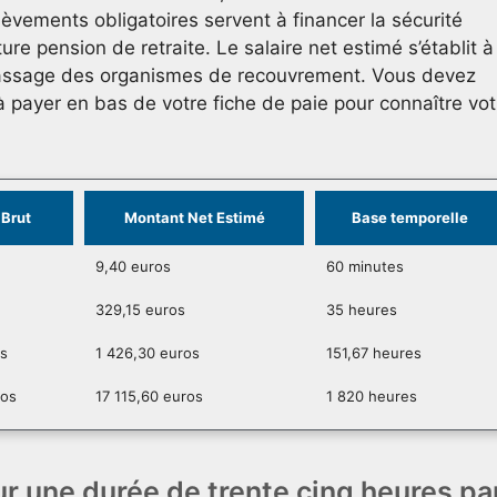
vements obligatoires servent à financer la sécurité
ure pension de retraite. Le salaire net estimé s’établit à
 passage des organismes de recouvrement. Vous devez
 payer en bas de votre fiche de paie pour connaître vot
Brut
Montant Net Estimé
Base temporelle
9,40 euros
60 minutes
329,15 euros
35 heures
os
1 426,30 euros
151,67 heures
ros
17 115,60 euros
1 820 heures
r une durée de trente cinq heures pa