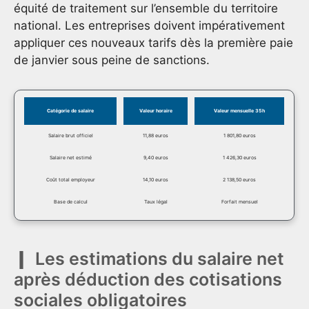
équité de traitement sur l’ensemble du territoire
national. Les entreprises doivent impérativement
appliquer ces nouveaux tarifs dès la première paie
de janvier sous peine de sanctions.
Catégorie de salaire
Valeur horaire
Valeur mensuelle 35h
Salaire brut officiel
11,88 euros
1 801,80 euros
Salaire net estimé
9,40 euros
1 426,30 euros
Coût total employeur
14,10 euros
2 138,50 euros
Base de calcul
Taux légal
Forfait mensuel
Les estimations du salaire net
après déduction des cotisations
sociales obligatoires