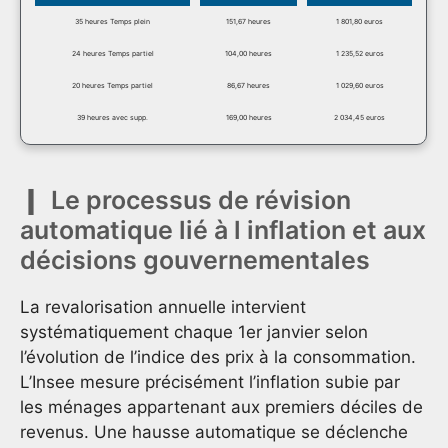
35 heures Temps plein
151,67 heures
1 801,80 euros
24 heures Temps partiel
104,00 heures
1 235,52 euros
20 heures Temps partiel
86,67 heures
1 029,60 euros
39 heures avec supp.
169,00 heures
2 034,45 euros
Le processus de révision
automatique lié à l inflation et aux
décisions gouvernementales
La revalorisation annuelle intervient
systématiquement chaque 1er janvier selon
l’évolution de l’indice des prix à la consommation.
L’Insee mesure précisément l’inflation subie par
les ménages appartenant aux premiers déciles de
revenus. Une hausse automatique se déclenche