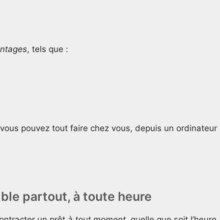
antages
, tels que :
r vous pouvez tout faire chez vous, depuis un ordinateur
ible partout, à toute heure
ontracter un prêt
à tout moment
, quelle que soit l’heure.