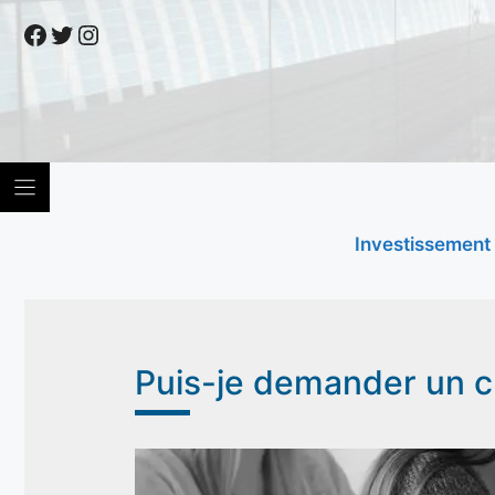
Skip
Facebook
Twitter
Instagram
to
content
Investissement
Puis-je demander un cr