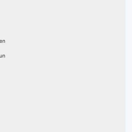
ien
 un