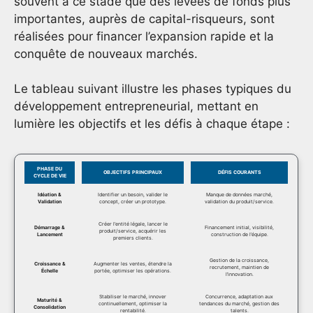
souvent à ce stade que des levées de fonds plus
importantes, auprès de capital-risqueurs, sont
réalisées pour financer l’expansion rapide et la
conquête de nouveaux marchés.
Le tableau suivant illustre les phases typiques du
développement entrepreneurial, mettant en
lumière les objectifs et les défis à chaque étape :
PHASE DU
OBJECTIFS PRINCIPAUX
DÉFIS COURANTS
CYCLE DE VIE
Idéation &
Identifier un besoin, valider le
Manque de données marché,
Validation
concept, créer un prototype.
validation du produit/service.
Créer l’entité légale, lancer le
Démarrage &
Financement initial, visibilité,
produit/service, acquérir les
Lancement
construction de l’équipe.
premiers clients.
Gestion de la croissance,
Croissance &
Augmenter les ventes, étendre la
recrutement, maintien de
Échelle
portée, optimiser les opérations.
l’innovation.
Stabiliser le marché, innover
Concurrence, adaptation aux
Maturité &
continuellement, optimiser la
tendances du marché, gestion des
Consolidation
rentabilité.
talents.