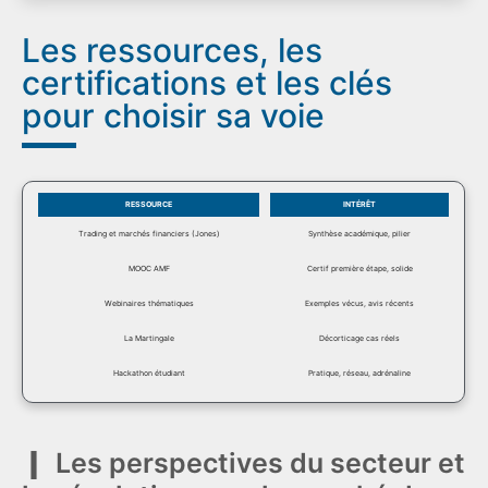
Les ressources, les
certifications et les clés
pour choisir sa voie
RESSOURCE
INTÉRÊT
Trading et marchés financiers (Jones)
Synthèse académique, pilier
MOOC AMF
Certif première étape, solide
Webinaires thématiques
Exemples vécus, avis récents
La Martingale
Décorticage cas réels
Hackathon étudiant
Pratique, réseau, adrénaline
Les perspectives du secteur et