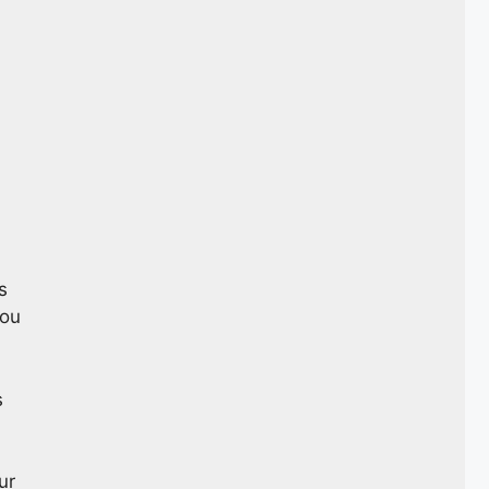
s
 ou
s
ur