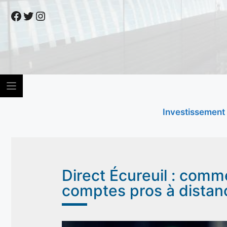
Skip
Facebook
Twitter
Instagram
to
content
Investissement
Direct Écureuil : comm
comptes pros à distan