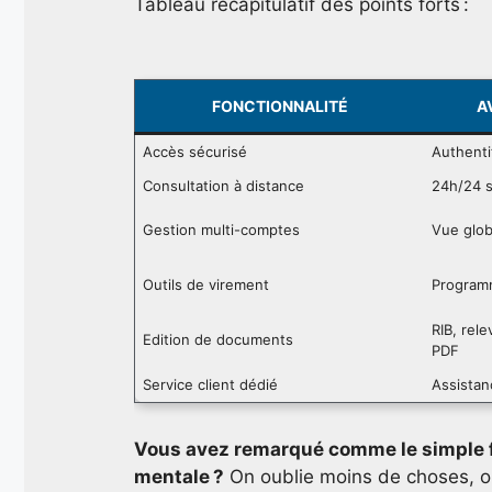
Tableau récapitulatif des points forts :
FONCTIONNALITÉ
A
Accès sécurisé
Authenti
Consultation à distance
24h/24 s
Gestion multi-comptes
Vue glob
Outils de virement
Programm
RIB, rele
Edition de documents
PDF
Service client dédié
Assistan
Vous avez remarqué comme le simple fai
mentale ?
On oublie moins de choses, on 