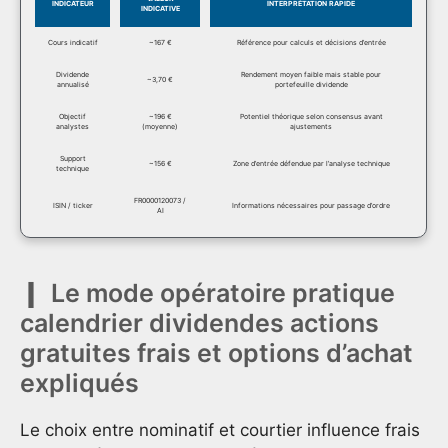
INDICATEUR
INTERPRÉTATION RAPIDE
INDICATIVE
Cours indicatif
~167 €
Référence pour calculs et décisions d’entrée
Dividende
Rendement moyen faible mais stable pour
~3,70 €
annualisé
portefeuille dividende
Objectif
~196 €
Potentiel théorique selon consensus avant
analystes
(moyenne)
ajustements
Support
~156 €
Zone d’entrée défendue par l’analyse technique
technique
FR0000120073 /
ISIN / ticker
Informations nécessaires pour passage d’ordre
AI
Le mode opératoire pratique
calendrier dividendes actions
gratuites frais et options d’achat
expliqués
Le choix entre nominatif et courtier influence frais