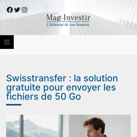
Skip
Facebook
Twitter
Instagram
to
content
Swisstransfer : la solution
gratuite pour envoyer les
fichiers de 50 Go