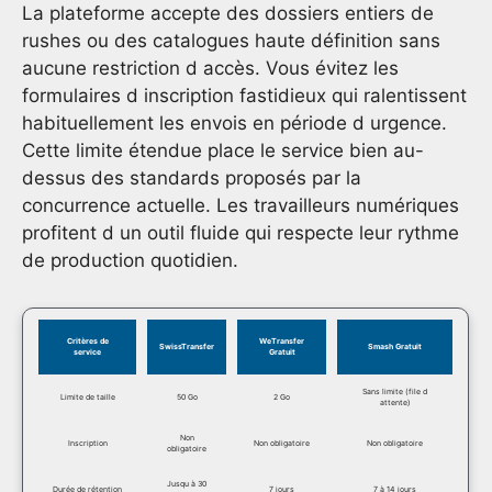
La plateforme accepte des dossiers entiers de
rushes ou des catalogues haute définition sans
aucune restriction d accès. Vous évitez les
formulaires d inscription fastidieux qui ralentissent
habituellement les envois en période d urgence.
Cette limite étendue place le service bien au-
dessus des standards proposés par la
concurrence actuelle. Les travailleurs numériques
profitent d un outil fluide qui respecte leur rythme
de production quotidien.
Critères de
WeTransfer
SwissTransfer
Smash Gratuit
service
Gratuit
Sans limite (file d
Limite de taille
50 Go
2 Go
attente)
Non
Inscription
Non obligatoire
Non obligatoire
obligatoire
Jusqu à 30
Durée de rétention
7 jours
7 à 14 jours