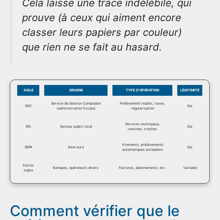
Cela laisse une trace indélébile, qui
prouve (à ceux qui aiment encore
classer leurs papiers par couleur)
que rien ne se fait au hasard.
SIGLE
ORIGINE
TYPE D’OPÉRATION
LÉGITIMITÉ
Service de Gestion Comptable
Prélèvement impôts, taxes,
SGC
Oui
(administration fiscale)
régularisation
Services municipaux,
SPL
Secteur public local
Oui
cantines, crèches
Virements, prélèvements
SEPA
Zone euro
Oui
automatiques européens
Autres
Banques, opérateurs divers
Factures, abonnements, etc.
Variable
sigles
Comment vérifier que le