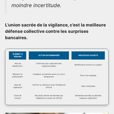
moindre incertitude.
L’union sacrée de la vigilance, c’est la meilleure
défense collective contre les surprises
bancaires.
ÉLÉMENT À
ACTION RECOMMANDÉE
INDICATEUR D’ALERTE
VÉRIFIER
Nom du
Confirmer qu’il s’agit bien d’un
Bénéficiaire inconnu ou suspect
bénéficiaire
organisme public
Montant du
Comparer au montant prévu sur l’avis
Écart non expliqué
prélèvement
d’imposition
Date de
Vérifier la cohérence avec l’échéancier
Date inattendue
l’opération
officiel
Canal de
Ne jamais donner de données par
Demande anormale ou données
contact
téléphone ou email non officiel
requises urgemment