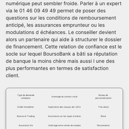
numérique peut sembler froide. Parler à un expert
via le 01 46 09 49 49 permet de poser des
questions sur les conditions de remboursement
anticipé, les assurances emprunteur ou les
modulations d échéances. Le conseiller devient
alors un partenaire qui aide à structurer le dossier
de financement. Cette relation de confiance est le
socle sur lequel BoursoBank a bâti sa réputation
de banque la moins chère mais aussi l une des
plus performantes en termes de satisfaction
client.
Type de demande
Niveau de
Avantage du contact vocal
complexe
personnalisation
Crédit Immobilier
Explication des clauses de l offre
Très élevé
Bourse et Trading
Assistance sur les types d ordres
Élevé
Assurance Vie
Arbitrage entre unités de compte
Personnalisé