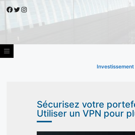
Skip
Facebook
Twitter
Instagram
to
content
Investissement
Sécurisez votre portef
Utiliser un VPN pour p