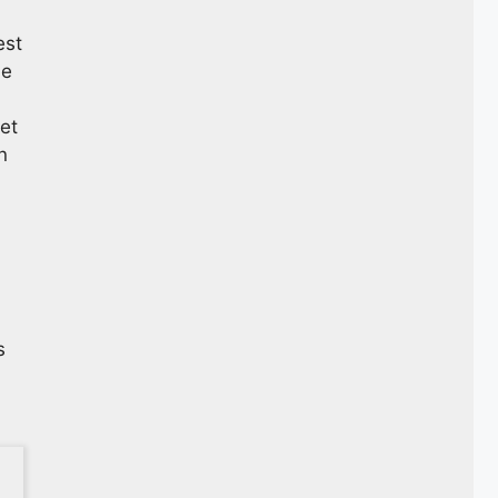
est
ue
 et
n
s