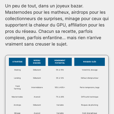
Un peu de tout, dans un joyeux bazar.
Masternodes pour les matheux, airdrops pour les
collectionneurs de surprises, minage pour ceux qui
supportent la chaleur du GPU, affiliation pour les
pros du réseau. Chacun sa recette, parfois
complexe, parfois enfantine… mais rien n’arrive
vraiment sans creuser le sujet.
NIVEAU
RENDEMENT
STRATÉGIE
RISQUES CLÉS
D’ACCÈS
POTENTIEL
Staking
Débutant
5% à 15%
Volatilité, blocage
Lending
Débutant
3% à 12%
Défaut d’emprunteur
Yield
Intermédiaire
10% à 40%+
Perte temporaire, bugs
farming
Masternodes
Avancé
7% à 20%
Difficulté technique
Airdrops
Débutant
Variable
Risques de phishing
Minage
Avancé
Variable
Coût énergétique