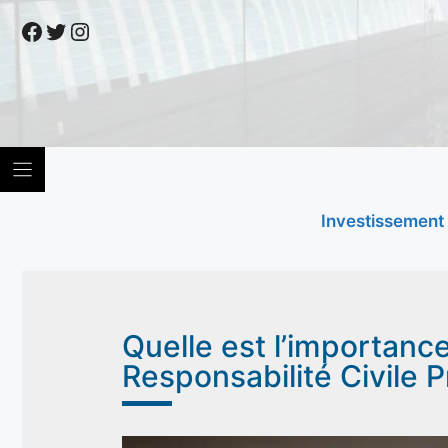
Skip
Facebook
Twitter
Instagram
to
content
Investissement
Quelle est l’importanc
Responsabilité Civile P