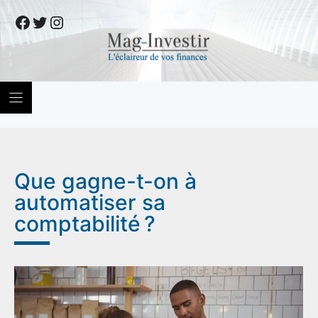
Skip
Facebook
Twitter
Instagram
to
content
Que gagne-t-on à
automatiser sa
comptabilité ?