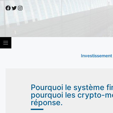
Skip
Facebook
Twitter
Instagram
to
content
Investissement
Pourquoi le système fi
pourquoi les crypto-mo
réponse.