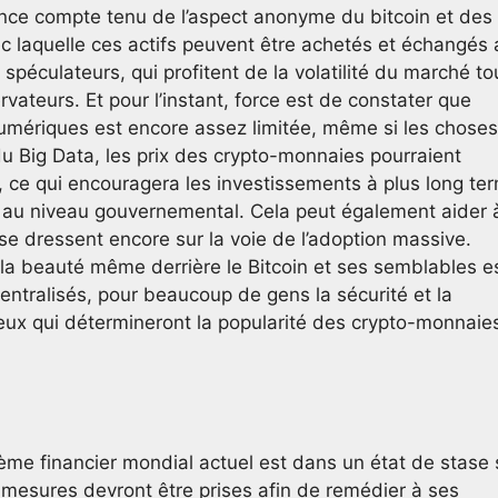
ce compte tenu de l’aspect anonyme du bitcoin et des
vec laquelle ces actifs peuvent être achetés et échangés 
éculateurs, qui profitent de la volatilité du marché to
rvateurs. Et pour l’instant, force est de constater que
fs numériques est encore assez limitée, même si les choses
du Big Data, les prix des crypto-monnaies pourraient
s, ce qui encouragera les investissements à plus long te
s au niveau gouvernemental. Cela peut également aider 
se dressent encore sur la voie de l’adoption massive.
 la beauté même derrière le Bitcoin et ses semblables e
centralisés, pour beaucoup de gens la sécurité et la
ceux qui détermineront la popularité des crypto-monnaie
tème financier mondial actuel est dans un état de stase 
 mesures devront être prises afin de remédier à ses