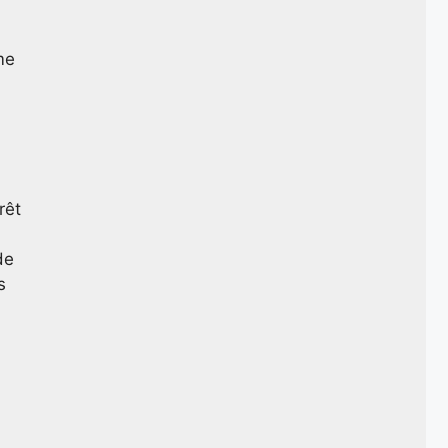
me
rêt
de
s