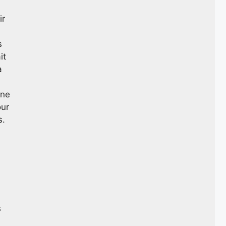
ir
s
it
a
 ne
our
s.
s