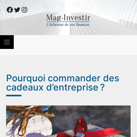
Skip
Facebook
Twitter
Instagram
to
content
Pourquoi commander des
cadeaux d’entreprise ?