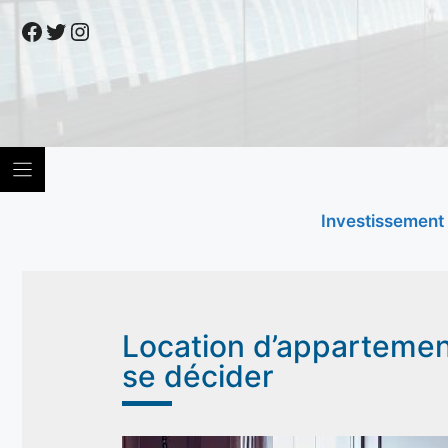
Skip
Facebook
Twitter
Instagram
to
content
Investissement
Location d’appartement 
se décider