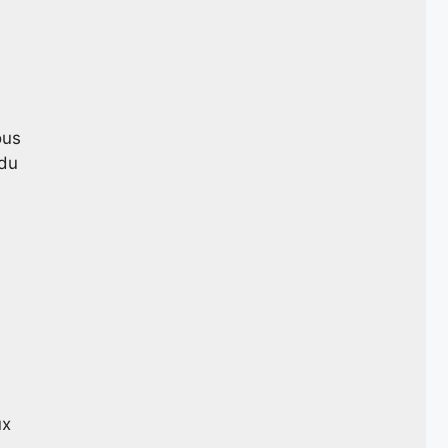
ous
 du
ux