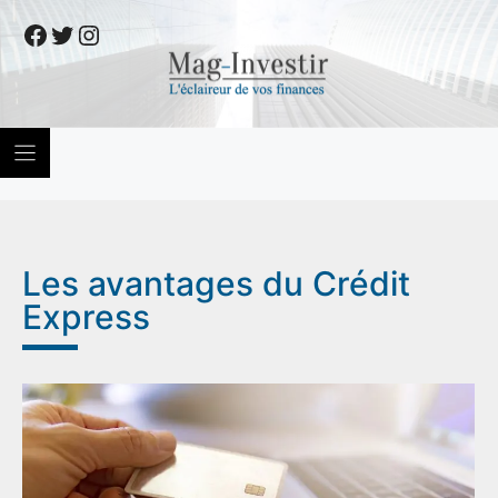
Skip
Facebook
Twitter
Instagram
to
content
Les avantages du Crédit
Express