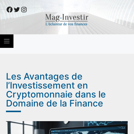
Skip
Facebook
Twitter
Instagram
to
content
Les Avantages de
l’Investissement en
Cryptomonnaie dans le
Domaine de la Finance