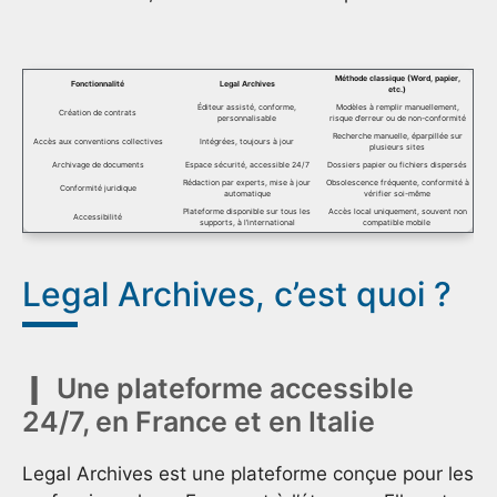
Méthode classique (Word, papier,
Fonctionnalité
Legal Archives
etc.)
Éditeur assisté, conforme,
Modèles à remplir manuellement,
Création de contrats
personnalisable
risque d’erreur ou de non-conformité
Recherche manuelle, éparpillée sur
Accès aux conventions collectives
Intégrées, toujours à jour
plusieurs sites
Archivage de documents
Espace sécurité, accessible 24/7
Dossiers papier ou fichiers dispersés
Rédaction par experts, mise à jour
Obsolescence fréquente, conformité à
Conformité juridique
automatique
vérifier soi-même
Plateforme disponible sur tous les
Accès local uniquement, souvent non
Accessibilité
supports, à l’international
compatible mobile
Legal Archives, c’est quoi ?
Une plateforme accessible
24/7, en France et en Italie
Legal Archives est une plateforme conçue pour les