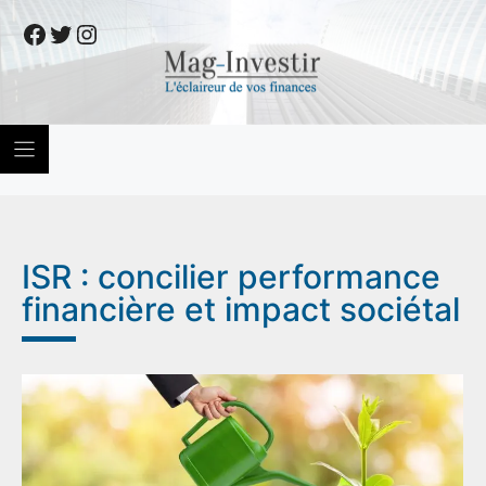
Skip
Facebook
Twitter
Instagram
to
content
ISR : concilier performance
financière et impact sociétal