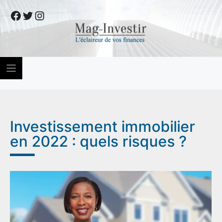
Skip
Facebook
Twitter
Instagram
to
content
Investissement immobilier
en 2022 : quels risques ?