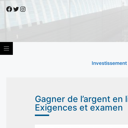
Skip
Facebook
Twitter
Instagram
to
content
Investissement
Gagner de l’argent en 
Exigences et examen