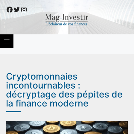
Skip
Facebook
Twitter
Instagram
to
content
Cryptomonnaies
incontournables :
décryptage des pépites de
la finance moderne