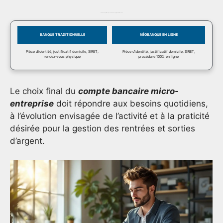
Tableau comparatif des pièces demandées par type d’établissement
BANQUE TRADITIONNELLE
NÉOBANQUE EN LIGNE
Pièce d’identité, justificatif domicile, SIRET,
Pièce d’identité, justificatif domicile, SIRET,
rendez-vous physique
procédure 100% en ligne
Le choix final du
compte bancaire micro-
entreprise
doit répondre aux besoins quotidiens,
à l’évolution envisagée de l’activité et à la praticité
désirée pour la gestion des rentrées et sorties
d’argent.