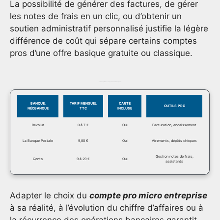
La possibilité de générer des factures, de gérer
les notes de frais en un clic, ou d’obtenir un
soutien administratif personnalisé justifie la légère
différence de coût qui sépare certains comptes
pros d’une offre basique gratuite ou classique.
Tableau comparatif d’offres de comptes pro dédiés aux micro-entrepreneurs
BANQUE,
TARIF MENSUEL
CARTE
OUTILS PRO
NÉOBANQUE
TTC
INCLUSE
Revolut
0 à 7 €
Oui
Facturation, encaissement
La Banque Postale
9,80 €
Oui
Virements, dépôts chèques
Gestion notes de frais,
Qonto
9 à 29 €
Oui
assistants
Adapter le choix du
compte pro micro entreprise
à sa réalité, à l’évolution du chiffre d’affaires ou à
la récurrence des opérations bancaires garantit