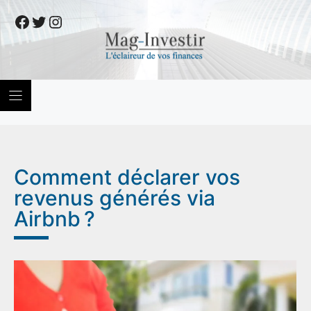
Skip
Facebook
Twitter
Instagram
to
content
Comment déclarer vos
revenus générés via
Airbnb ?