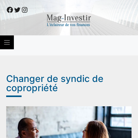
Skip
Facebook
Twitter
Instagram
to
content
Changer de syndic de
copropriété