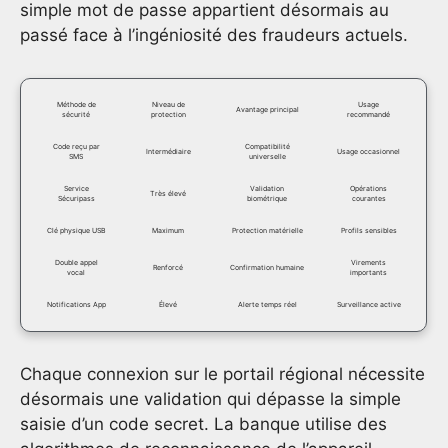
simple mot de passe appartient désormais au
passé face à l’ingéniosité des fraudeurs actuels.
Méthode de
Niveau de
Usage
Avantage principal
sécurité
protection
recommandé
Code reçu par
Compatibilité
Intermédiaire
Usage occasionnel
SMS
universelle
Service
Validation
Opérations
Très élevé
Sécuripass
biométrique
courantes
Clé physique USB
Maximum
Protection matérielle
Profils sensibles
Double appel
Virements
Renforcé
Confirmation humaine
vocal
importants
Notifications App
Élevé
Alerte temps réel
Surveillance active
Chaque connexion sur le portail régional nécessite
désormais une validation qui dépasse la simple
saisie d’un code secret. La banque utilise des