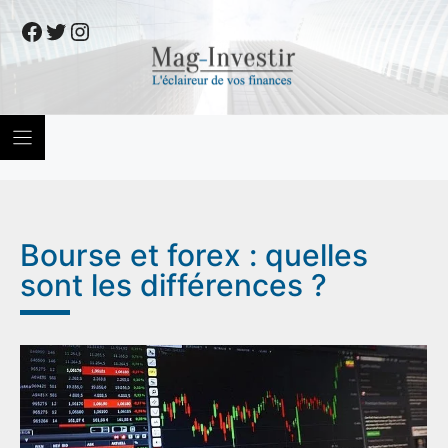
Skip
Facebook
Twitter
Instagram
to
content
Bourse et forex : quelles
sont les différences ?