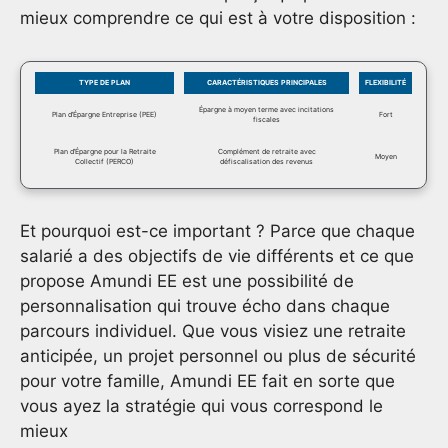
mieux comprendre ce qui est à votre disposition :
TYPE DE PLAN
CARACTÉRISTIQUES PRINCIPALES
FLEXIBILITÉ
Épargne à moyen terme avec incitations
Plan d’Épargne Entreprise (PEE)
Fort
fiscales
Plan d’Épargne pour la Retraite
Complément de retraite avec
Moyen
Collectif (PERCO)
défiscalisation des revenus
Et pourquoi est-ce important ? Parce que chaque
salarié a des objectifs de vie différents et ce que
propose Amundi EE est une possibilité de
personnalisation qui trouve écho dans chaque
parcours individuel. Que vous visiez une retraite
anticipée, un projet personnel ou plus de sécurité
pour votre famille, Amundi EE fait en sorte que
vous ayez la stratégie qui vous correspond le
mieux