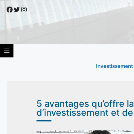
Skip
Facebook
Twitter
Instagram
to
content
Investissement
5 avantages qu’offre l
d’investissement et d