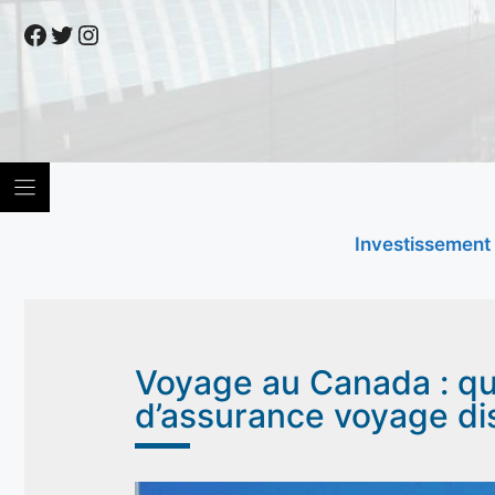
Skip
Facebook
Twitter
Instagram
to
content
Investissement
Voyage au Canada : que
d’assurance voyage di