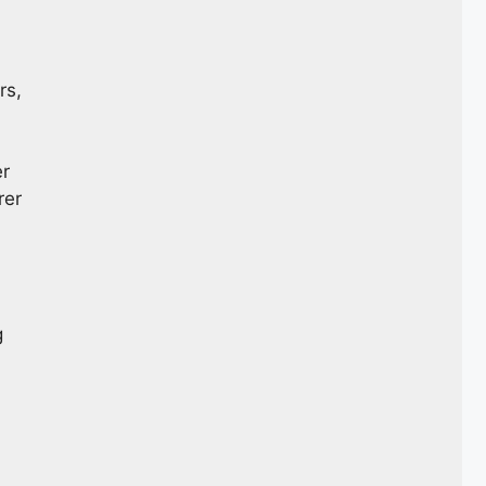
rs,
er
rer
g