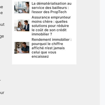
La dématérialisation au
ne
service des bailleurs :
l’essor des PropTech
me
Assurance emprunteur
moins chère : quelles
aut
solutions pour réduire
le coût de son crédit
immobilier ?
age
Rendement immobilier :
pourquoi le chiffre
affiché n’est jamais
celui que vous
encaissez
r
our