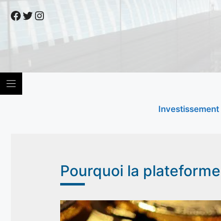
Skip
Facebook
Twitter
Instagram
to
content
Investissement
Pourquoi la plateforme 