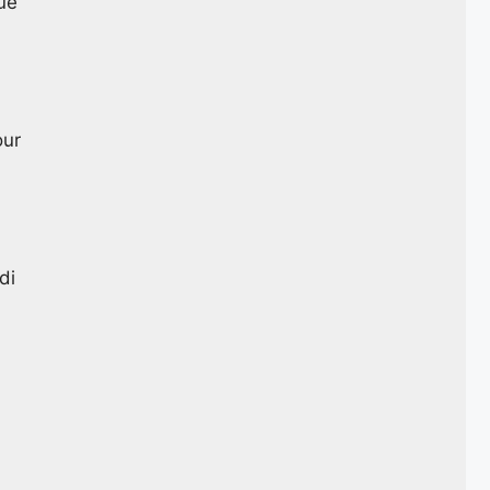
que
our
di