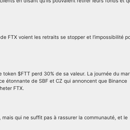
ients en disant qu’ils pouvaient retirer leurs fonds et 
de FTX voient les retraits se stopper et l’impossibilité p
s, le token $FTT perd 30% de sa valeur. La journée du mar
e étonnante de SBF et CZ qui annoncent que Binance
cheter FTX.
mais qui ne suffit pas à rassurer la communauté, et le