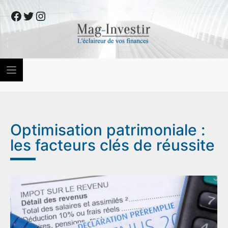
Skip
Facebook
Twitter
Instagram
to
content
Optimisation patrimoniale :
les facteurs clés de réussite