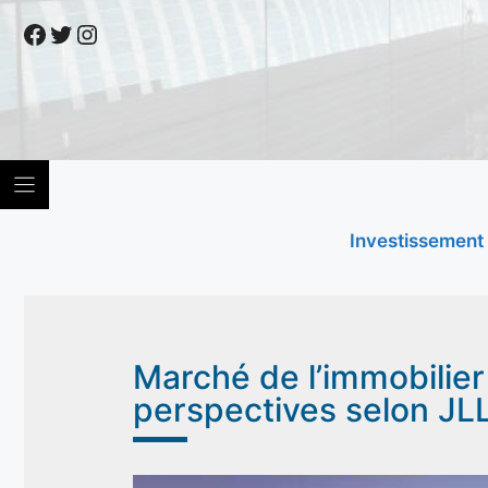
Skip
Facebook
Twitter
Instagram
to
content
Investissement
Marché de l’immobilier 
perspectives selon JL