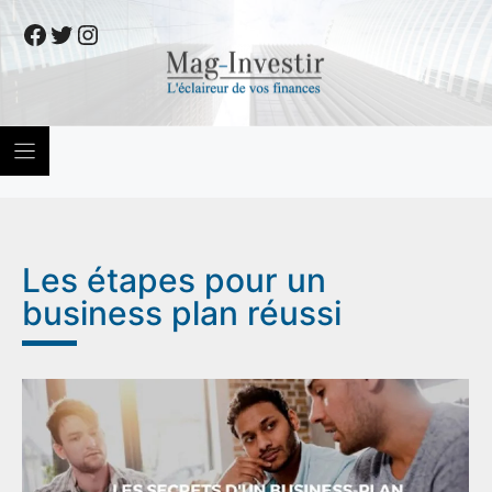
Skip
Facebook
Twitter
Instagram
to
content
Les étapes pour un
business plan réussi