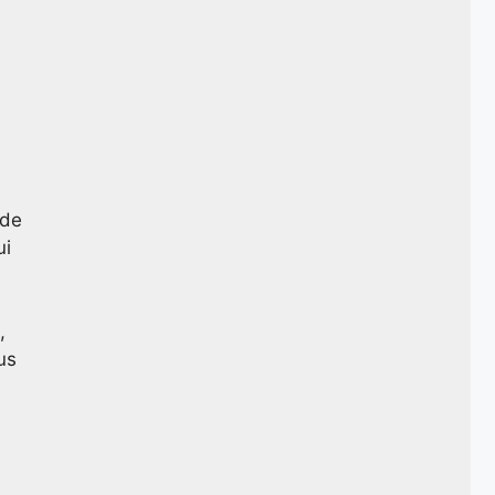
 de
ui
,
us