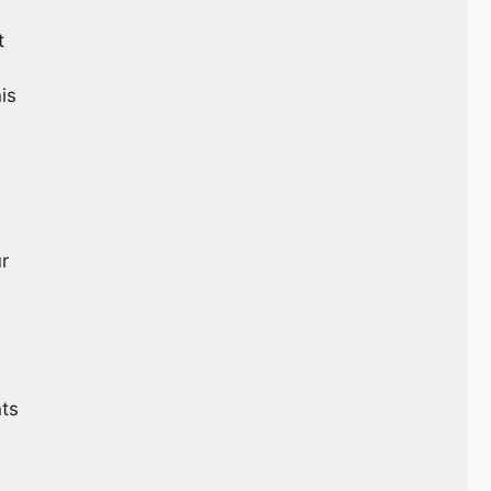
t
e
is
e
r
nts