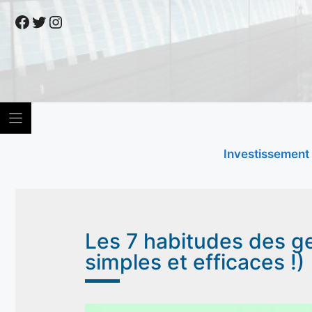
Skip
Facebook
Twitter
Instagram
to
content
Investissement
Les 7 habitudes des g
simples et efficaces !)