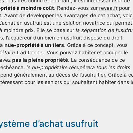
est pas très connu et pourtant, il est intéressant sur de
opriété à moindre coût
. Rendez-vous sur
revea.fr
pour
it. Avant de développer les avantages de cet achat, voic
achat en usufruit est une solution novatrice qui permet
à moindre prix. Elle se base sur
la séparation de l’usufru
s, l’acquéreur d’un bien en usufruit dispose du droit
 la
nue-propriété à un tiers
. Grâce à ce concept, vous
iétaire
traditionnel. Vous pouvez habiter et occuper le
n avez
pas la pleine propriété
. La conséquence de ce
 à échéance,
le nu-propriétaire récupérera tous les droits
espond généralement au décès de l’usufruitier. Grâce à c
ntéressant pour les seniors qui souhaitent habiter dans l
ystème d’achat usufruit