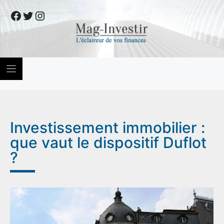
Skip
Facebook
Twitter
Instagram
to
content
Investissement immobilier :
que vaut le dispositif Duflot
?