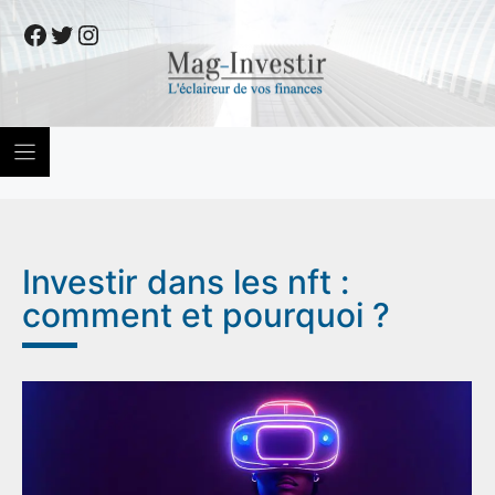
Skip
Facebook
Twitter
Instagram
to
content
Investir dans les nft :
comment et pourquoi ?