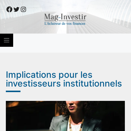
Skip
Facebook
Twitter
Instagram
to
content
Implications pour les
investisseurs institutionnels