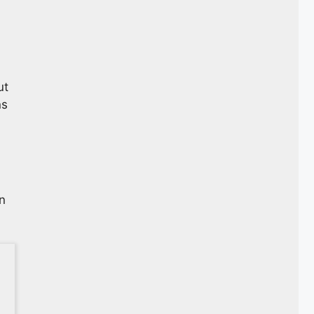
s
ut
ns
n