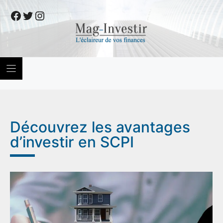
Skip
Facebook
Twitter
Instagram
to
content
Découvrez les avantages
d’investir en SCPI