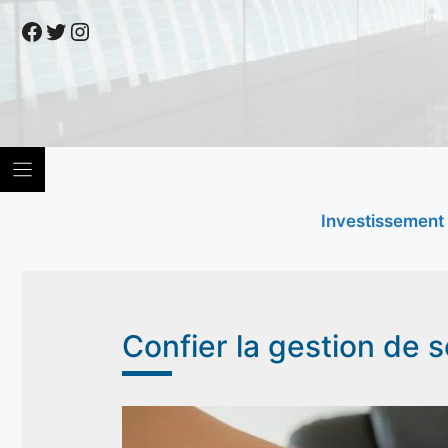
Skip
Facebook
Twitter
Instagram
to
content
Investissement
Confier la gestion de 