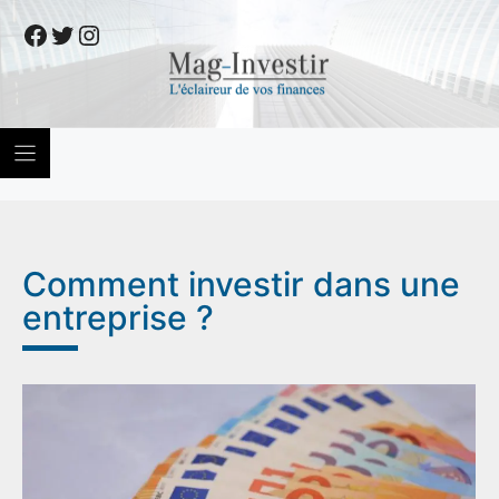
Skip
Facebook
Twitter
Instagram
to
content
Comment investir dans une
entreprise ?