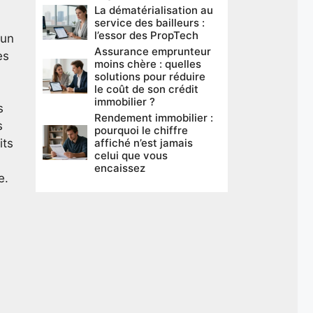
La dématérialisation au
service des bailleurs :
l’essor des PropTech
 un
Assurance emprunteur
es
moins chère : quelles
solutions pour réduire
le coût de son crédit
immobilier ?
s
Rendement immobilier :
s
pourquoi le chiffre
its
affiché n’est jamais
celui que vous
encaissez
e.