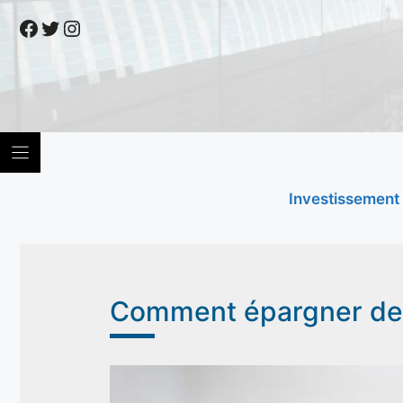
Skip
Facebook
Twitter
Instagram
to
content
Investissement
Comment épargner de l