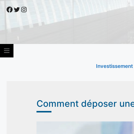
Skip
Facebook
Twitter
Instagram
to
content
Investissement
Comment déposer une 