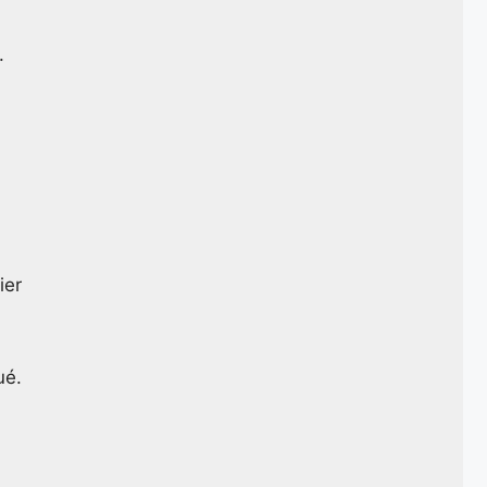
.
ier
ué.