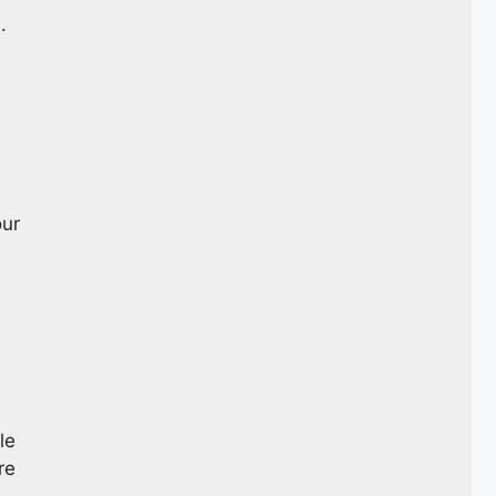
.
our
le
re