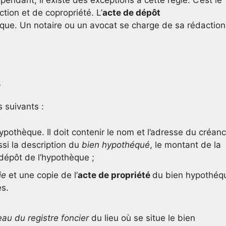
ndant, il existe des exceptions à cette règle. C’est le
ion et de copropriété. L’
acte de dépôt
ique. Un notaire ou un avocat se charge de sa rédaction
s
 suivants :
ypothèque. Il doit contenir le nom et l’adresse du créanc
ssi la description du
bien hypothéqué
, le montant de la
dépôt de l’hypothèque ;
ie
et une copie de l’
acte de propriété
du bien hypothéq
es.
au du registre foncier
du lieu où se situe le bien